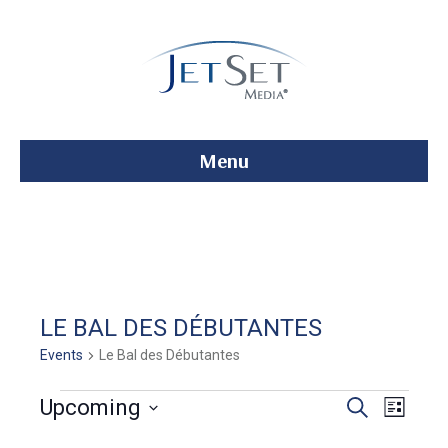
Menu
LE BAL DES DÉBUTANTES
Events
Le Bal des Débutantes
Events
E
E
Upcoming
S
L
e
S
i
v
a